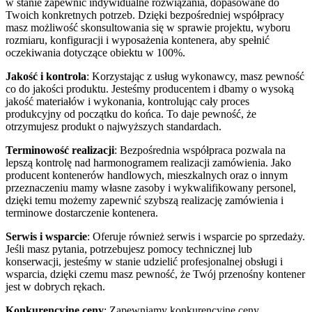
w stanie zapewnić indywidualne rozwiązania, dopasowane do
Twoich konkretnych potrzeb. Dzięki bezpośredniej współpracy
masz możliwość skonsultowania się w sprawie projektu, wyboru
rozmiaru, konfiguracji i wyposażenia kontenera, aby spełnić
oczekiwania dotyczące obiektu w 100%.
Jakość i kontrola
: Korzystając z usług wykonawcy, masz pewność
co do jakości produktu. Jesteśmy producentem i dbamy o wysoką
jakość materiałów i wykonania, kontrolując cały proces
produkcyjny od początku do końca. To daje pewność, że
otrzymujesz produkt o najwyższych standardach.
Terminowość realizacji
: Bezpośrednia współpraca pozwala na
lepszą kontrolę nad harmonogramem realizacji zamówienia. Jako
producent kontenerów handlowych, mieszkalnych oraz o innym
przeznaczeniu mamy własne zasoby i wykwalifikowany personel,
dzięki temu możemy zapewnić szybszą realizację zamówienia i
terminowe dostarczenie kontenera.
Serwis i wsparcie
: Oferuje również serwis i wsparcie po sprzedaży.
Jeśli masz pytania, potrzebujesz pomocy technicznej lub
konserwacji, jesteśmy w stanie udzielić profesjonalnej obsługi i
wsparcia, dzięki czemu masz pewność, że Twój przenośny kontener
jest w dobrych rękach.
Konkurencyjne ceny
: Zapewniamy konkurencyjne ceny.