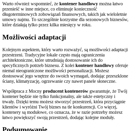
Warto również wspomnieć, że
kontener handlowy
można łatwo
przenieść w inne miejsce, co eliminuje konieczność
długoterminowych zobowiązań finansowych, takich jak wieloletnie
umowy najmu. To szczególnie korzystne dla sezonowych biznesów,
które działają tylko przez kilka miesięcy w roku.
Możliwości adaptacji
Kolejnym aspektem, który warto rozważyć, są możliwości adaptacji
przestrzeni. Tradycyjne lokale często mają ograniczenia
architektoniczne, które utrudniają dostosowanie ich do
specyficznych potrzeb biznesu. Z kolei
kontener handlowy
oferuje
niemal nieograniczone możliwości personalizacji. Możesz
dostosować jego wnętrze do swoich wymagań, dodając przeszklone
ściany, klimatyzację, ogrzewanie czy nawet panele słoneczne.
Współpraca z Mocny
producent kontenerów
gwarantuje, że Twój
kontener będzie nie tylko funkcjonalny, ale także estetyczny i
trwały. Dzięki temu możesz stworzyć przestrzeń, która przyciągnie
klientów i wyróżni Twój biznes na tle konkurencji. Co więcej,
kontenery są modułowe, co oznacza, że w razie potrzeby możesz
łatwo powiększyć swoją przestrzeń, dodając kolejne moduły.
Podsumowanie